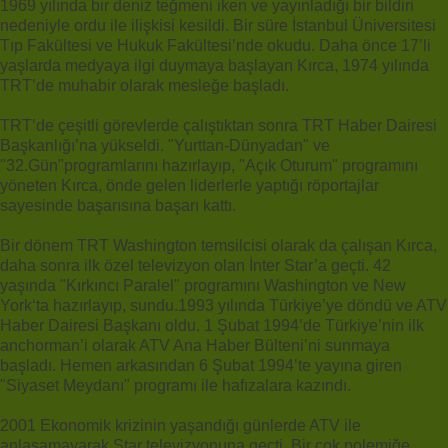
1969 yılında bir deniz teğmeni iken ve yayınladığı bir bildiri
nedeniyle ordu ile ilişkisi kesildi. Bir süre İstanbul Üniversitesi
Tıp Fakültesi ve Hukuk Fakültesi’nde okudu. Daha önce 17’li
yaşlarda medyaya ilgi duymaya başlayan Kırca, 1974 yılında
TRT’de muhabir olarak mesleğe başladı.
TRT’de çeşitli görevlerde çalıştıktan sonra TRT Haber Dairesi
Başkanlığı’na yükseldi. "Yurttan-Dünyadan" ve
"32.Gün"programlarını hazırlayıp, "Açık Oturum" programını
yöneten Kırca, önde gelen liderlerle yaptığı röportajlar
sayesinde başarısına başarı kattı.
Bir dönem TRT Washington temsilcisi olarak da çalışan Kırca,
daha sonra ilk özel televizyon olan İnter Star’a geçti. 42
yaşında "Kırkıncı Paralel" programını Washington ve New
York‘ta hazırlayıp, sundu.1993 yılında Türkiye’ye döndü ve ATV
Haber Dairesi Başkanı oldu. 1 Şubat 1994’de Türkiye’nin ilk
anchorman’i olarak ATV Ana Haber Bülteni’ni sunmaya
başladı. Hemen arkasından 6 Şubat 1994’te yayına giren
"Siyaset Meydanı" programı ile hafızalara kazındı.
2001 Ekonomik krizinin yaşandığı günlerde ATV ile
anlaşamayarak Star televizyonuna geçti. Bir çok polemiğe