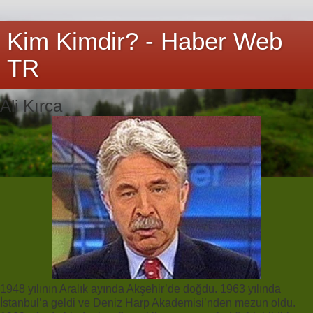
Kim Kimdir? - Haber Web
TR
Ali Kırca
1948 yılının Aralık ayında Akşehir’de doğdu. 1963 yılında
İstanbul’a geldi ve Deniz Harp Akademisi’nden mezun oldu.