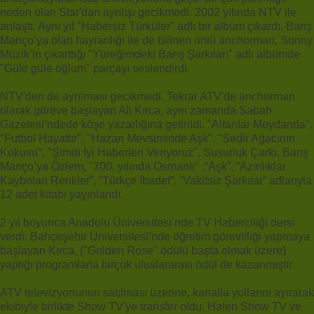
neden olan Star'dan ayrılışı gecikmedi. 2002 yılında NTV ile
anlaştı. Aynı yıl "Habersiz Türküler" adlı bir albüm çıkardı. Barış
Manço’ya olan hayranlığı ile de bilinen ünlü anchorman, Sonny
Müzik’in çıkarttığı "Yüreğimdeki Barış Şarkıları" adlı albümde
"Güle güle oğlum" parçayı seslendirdi.
NTV'den de ayrılması gecikmedi. Tekrar ATV'de anchorman
olarak göreve başlayan Ali Kırca, aynı zamanda Sabah
Gazetesi’ndede köşe yazarlığına getirildi. "Altanlar Meydanda",
"Futbol Hayattır", "Hazan Mevsiminde Aşk", "Sedir Ağacının
Kokusu", "Şimdi İyi Haberleri Veriyoruz", Susurluk Çarkı, Barış
Manço’ya Özlem, "700. yılında Osmanlı" ,“Aşk”, “Azınlıklar
Kaybolan Renkler”, “Türkçe İbadet”, “Vakitsiz Şarkılar” adlarıyla
12 adet kitabı yayınlandı.
2 yıl boyunca Anadolu Üniversitesi’nde TV Haberciliği dersi
verdi. Bahçeşehir Üniversitesi’nde öğretim görevliliği yapmaya
başlayan Kırca, ("Golden Rose" ödülü başta olmak üzere)
yaptığı programlarla birçok uluslararası ödül de kazanmıştır.
ATV televizyonunun satılması üzerine, kanalla yollarını ayırarak
ekibiyle birlikte Show TV'ye transfer oldu. Halen Show TV ve