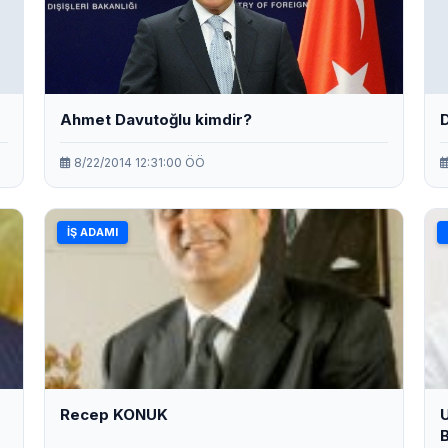
Ahmet Davutoğlu kimdir?
D
8/22/2014 12:31:00 ÖÖ
İŞ ADAMI
Recep KONUK
U
B