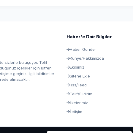
Haber'e Dair Bilgiler
Haber Gönder
Künye/Hakkımızda
e sizlerle buluşuyor. Telif
Ekibimiz
ğünüz içerikler için lütfen
ime geçiniz. İlgili bildirimler
Sitene Ekle
rede alınacaktır.
Rss/Feed
Telif/Bildirim
İlkelerimiz
İletişim