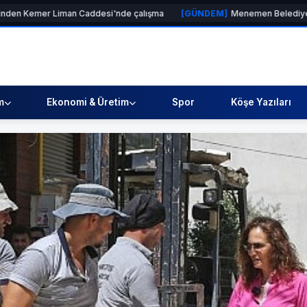
man Caddesi'nde çalışma
[GÜNDEM]
Menemen Belediyesi’nden örnek sa
m
Ekonomi & Üretim
Spor
Köşe Yazıları