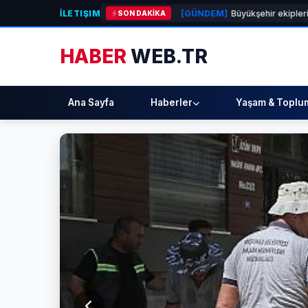
İLETIŞIM
llet Bahçesi Hazırlanıyor
[GÜNDEM]
Büyükşehir ekiplerinden Kemer Li
SON DAKİKA
HABER
WEB.TR
Ana Sayfa
Haberler
Yaşam & Toplu