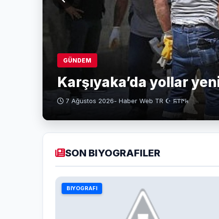
GÜNDEM
Karşıyaka’da yollar yeni
7 Ağustos 2026
- Haber Web TR ☪ 𐱅𐰇𐰼𐰰
SON BIYOGRAFILER
BIYOGRAFI