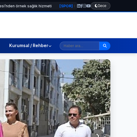
ğlık hizmeti
[SPOR]
Başkan Yıldız Ünsal: “Kulübün geleceği için ortak ir
Gece
Kurumsal / Rehber