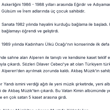
Askerliğini 1986 - 1988 yılları arasında Eğirdir ve Adıyam
Gülsüm ve İrem adlarında üç çocuk sahibidir.
Sanata 1982 yılında hayalini kurduğu bağlama ile başladı
bağlamayı öğrendi ve geliştirdi.
1989 yılında Kadınhanı Ülkü Ocağı'nın konserinde ilk defa 
nde sahne alan Alperen ile tanıştı ve kendisine kaset tekli
yla çıkardı. Sözleri Dilaver Cebeci'ye ait olan Türkiyem t
Alperen'den ayrılmak zorunda kaldı. Akbaş Müzik'in sahibi
 Yandı ismini verdiği ağıtı ile yeni müzik şirketinde, yeni a
i de Akbaş Müzik'ten çıkardı. Bu Vatan Kimin albümünde ye
de en çok satan 5 kaset arasına girdi.