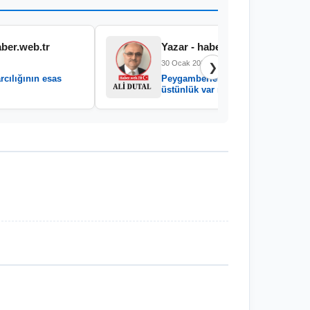
aber.web.tr
Yazar - haber.web.tr
30 Ocak 2026
❯
rcılığının esas
Peygamberler arasında
üstünlük var mıdır?