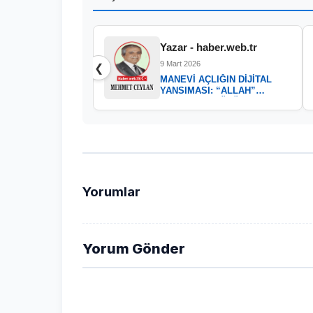
Yazar - haber.web.tr
9 Mart 2026
❮
MANEVİ AÇLIĞIN DİJİTAL
YANSIMASI: “ALLAH”
KELAMININ GÜCÜ
Yorumlar
Yorum Gönder