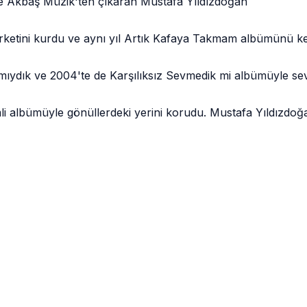
e Akbaş Müzik'ten çıkaran Mustafa Yıldızdoğan
rketini kurdu ve aynı yıl Artık Kafaya Takmam albümünü ken
ıydık ve 2004'te de Karşılıksız Sevmedik mi albümüyle sev
i albümüyle gönüllerdeki yerini korudu. Mustafa Yıldızdoğan