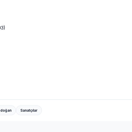
03)
ızdoğan
Sanatçılar