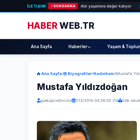
İLETIŞIM
ÜNDEM]
Galeri Alt, Karşıyaka’nın kültür yaşamına değer katıyor
[SAĞLIK]
SON DAKİKA
HABER
WEB.TR
Ana Sayfa
Haberler
Yaşam & Toplu
Ana Sayfa
Biyografiler
Kadınhanı
Mustafa Yıl
Mustafa Yıldızdoğan
yakupcetincom
1/13/2014 04:26:00 ÖS
2
dk okum