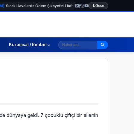
Havalarda Ödem Şikayetini Hafife Almayın!
[GÜNDEM]
Gece
Kemer’de parklar
Kurumsal / Rehber
 dünyaya geldi. 7 çocuklu çiftçi bir ailenin