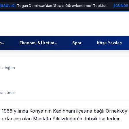
Togan Demircan’dan ‘Geçici Görevlendirme’ Tepkisi!
[GÜNDEM]
Sıcak 
m
Ekonomi & Üretim
Spor
Köşe Yazıları
dızdoğan
a süresi
1966 yılında Konya'nın Kadınhanı ilçesine bağlı Örnekköy'de
ortancısı olan Mustafa Yıldızdoğan'ın tahsili lise terktir.