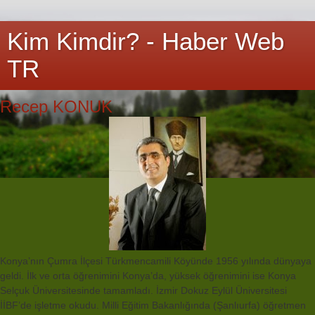
Kim Kimdir? - Haber Web
TR
Recep KONUK
Konya’nın Çumra İlçesi Türkmencamili Köyünde 1956 yılında dünyaya
geldi. İlk ve orta öğrenimini Konya’da, yüksek öğrenimini ise Konya
Selçuk Üniversitesinde tamamladı. İzmir Dokuz Eylül Üniversitesi
İİBF’de işletme okudu. Milli Eğitim Bakanlığında (Şanlıurfa) öğretmen