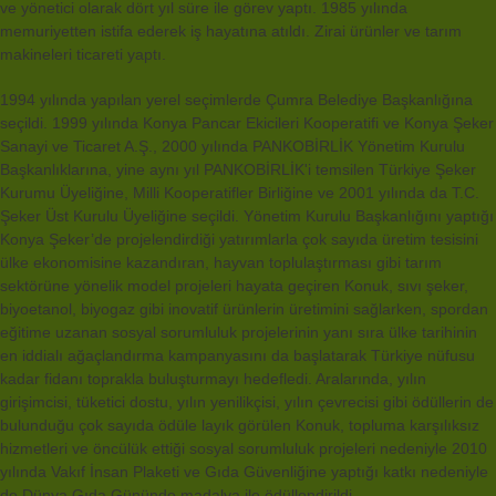
ve yönetici olarak dört yıl süre ile görev yaptı. 1985 yılında
memuriyetten istifa ederek iş hayatına atıldı. Zirai ürünler ve tarım
makineleri ticareti yaptı.
1994 yılında yapılan yerel seçimlerde Çumra Belediye Başkanlığına
seçildi. 1999 yılında Konya Pancar Ekicileri Kooperatifi ve Konya Şeker
Sanayi ve Ticaret A.Ş., 2000 yılında PANKOBİRLİK Yönetim Kurulu
Başkanlıklarına, yine aynı yıl PANKOBİRLİK'i temsilen Türkiye Şeker
Kurumu Üyeliğine, Milli Kooperatifler Birliğine ve 2001 yılında da T.C.
Şeker Üst Kurulu Üyeliğine seçildi. Yönetim Kurulu Başkanlığını yaptığı
Konya Şeker’de projelendirdiği yatırımlarla çok sayıda üretim tesisini
ülke ekonomisine kazandıran, hayvan toplulaştırması gibi tarım
sektörüne yönelik model projeleri hayata geçiren Konuk, sıvı şeker,
biyoetanol, biyogaz gibi inovatif ürünlerin üretimini sağlarken, spordan
eğitime uzanan sosyal sorumluluk projelerinin yanı sıra ülke tarihinin
en iddialı ağaçlandırma kampanyasını da başlatarak Türkiye nüfusu
kadar fidanı toprakla buluşturmayı hedefledi. Aralarında, yılın
girişimcisi, tüketici dostu, yılın yenilikçisi, yılın çevrecisi gibi ödüllerin de
bulunduğu çok sayıda ödüle layık görülen Konuk, topluma karşılıksız
hizmetleri ve öncülük ettiği sosyal sorumluluk projeleri nedeniyle 2010
yılında Vakıf İnsan Plaketi ve Gıda Güvenliğine yaptığı katkı nedeniyle
de Dünya Gıda Gününde madalya ile ödüllendirildi.